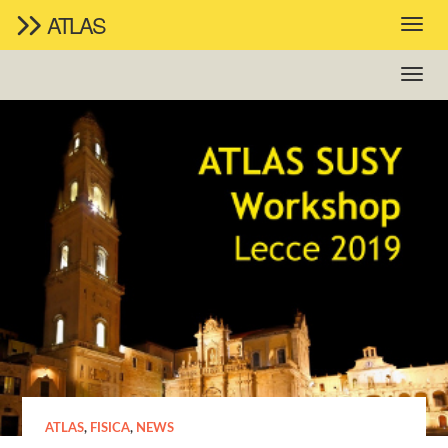
ATLAS
ATLAS
,
FISICA
,
NEWS