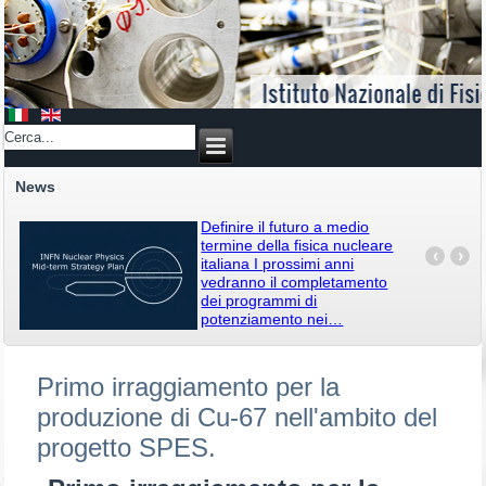
News
Definire il futuro a medio
termine della fisica nucleare
‹
›
italiana I prossimi anni
vedranno il completamento
dei programmi di
potenziamento nei
…
Primo irraggiamento per la
produzione di Cu-67 nell'ambito del
progetto SPES.