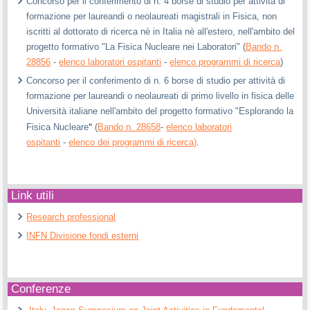
Concorso per il conferimento di n. 4 borse di studio per attività di
formazione per laureandi o neolaureati magistrali in Fisica, non
iscritti al dottorato di ricerca nè in Italia nè all'estero, nell'ambito del
progetto formativo "La Fisica Nucleare nei Laboratori" (
Bando n.
28856
-
elenco laboratori ospitanti
-
elenco programmi di ricerca
)
Concorso per il conferimento di n. 6 borse di studio per attività di
formazione per laureandi o neolaureati di primo livello in fisica delle
Università italiane nell'ambito del progetto formativo "Esplorando la
"
Fisica Nucleare
(
Bando n. 28658
-
elenco laboratori
ospitanti
-
elenco dei programmi di ricerca)
.
Link utili
Research professional
INFN Divisione fondi esterni
Conferenze