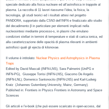
speciale dedicato alla fisica nucleare ed all’astrofisica in trappole al
plasma. La raccolta di 11 lavori riassume l’idea, la fisica, la
tecnologia, gli studi teorici ed i risultati attesi nel progetto
PANDORA, supportato dalla CSN3 dell’INFN e finalizzato allo studio
del decadimento β in particolare per elementi implicati nella
nucleosintesi mediante processo-s, in plasmi che emulano
condizioni stellari in termini di temperature e stati di carica ionica, ed
alla caratterizzazione delle opacità di plasma rilevanti in ambienti
astrofisici quali gli ejecta di kilonovae.
Il volume è intitolato:
Nuclear Physics and Astrophysics in Plasma
Traps
Edited by David Mascali (INFN-LNS), Sara Palmerini (UniPG e
INFN-PG), Giuseppe Torrisi (INFN-LNS), Giacomo De Angelis
(INFN-LNL), Domenico Santonocito (INFN-LNS) and Karl-Ludwig
Kratz (Johannes Gutemberg University, Mainz, Germany).
Published in: Frontiers in Physics Frontiers in Astronomy and Space
Sciences
Gli articoli e l’e-book (che può essere scaricato in open-access, dal