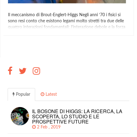
Il meccanismo di Brout-Englert-Higgs Negli anni ‘70 i fisici si
sono resi conto che esistono legami molto stretti tra due delle
quattro interazioni fondamentali: l’interazione debole e la forza
elettromagnetica. Le due forze possono essere descritte dalla
stessa teoria, che forma le basi del Modello Standard. Questa
“unificazione” implica che l’elettricità, il magnetismo, la luce […]
AlternanzaScuolaLavoro
,
Bosone Di Higgs
,
Fisica
,
Scienza
Popular
Latest
IL BOSONE DI HIGGS: LA RICERCA, LA
SCOPERTA, LO STUDIO E LE
PROSPETTIVE FUTURE
2 Feb , 2019