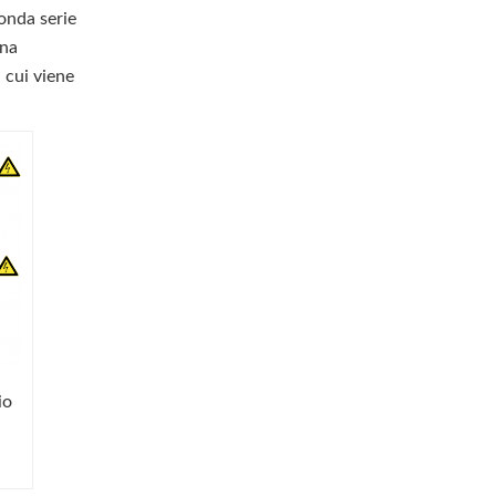
conda serie
una
 cui viene
io