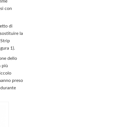
time
esi con
etto di
ostituire la
Strip
gura 1).
one dello
a più
piccolo
 hanno preso
i durante