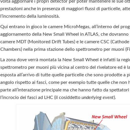
volta aggiornare i propri detector per poter mantenere le sue ot
prestazioni anche in presenza di maggiori flussi di particelle, att
l’incremento della luminosità.
Qui entrano in gioco le camere MicroMegas, all’interno del prog
aggiornamento della New Small Wheel in ATLAS, che dovranno s
camere MDT (Monitored Drift Tubes) e le camere CSC (Cathode 
Chambers) nella prima stazione dello spettrometro per muoni (Fi
La zona dove verrà montata la New Small Wheel è infatti la regi
spettrometro per muoni più vicina al centro del rivelatore ed è l
esposta all’arrivo di tutte quelle particelle che sono prodotte a 
angolo rispetto ai fasci, come per esempio tutte quelle che non
parte all’interazione principale ma che hanno fatto da spettator
l’incrocio dei fasci ad LHC (il cosiddetto
underlying event
).