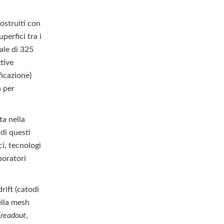
ostruiti con
perfici tra i
ale di 325
tive
ficazione)
a per
ta nella
di questi
ci, tecnologi
boratori
rift (catodi
ella mesh
(
readout
,