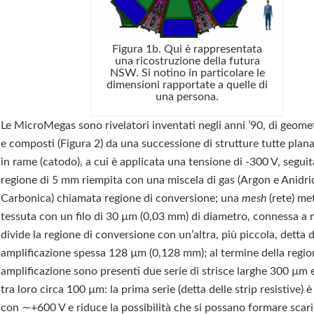
Figura 1b. Qui è rappresentata
una ricostruzione della futura
NSW. Si notino in particolare le
dimensioni rapportate a quelle di
una persona.
Le MicroMegas sono rivelatori inventati negli anni ’90, di geome
e composti (Figura 2) da una successione di strutture tutte plana
in rame (catodo), a cui è applicata una tensione di -300 V, segui
regione di 5 mm riempita con una miscela di gas (Argon e Anidri
Carbonica) chiamata regione di conversione; una
mesh
(rete) met
tessuta con un filo di 30 µm (0,03 mm) di diametro, connessa a
divide la regione di conversione con un’altra, più piccola, detta d
amplificazione spessa 128 µm (0,128 mm); al termine della regio
amplificazione sono presenti due serie di strisce larghe 300 µm 
tra loro circa 100 µm: la prima serie (detta delle strip resistive) 
con ∼+600 V e riduce la possibilità che si possano formare scar