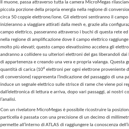
Il muone, passa attraverso tutta la camera MicroMegas rilascia
piccola porzione della propria energia nella regione di conversi
circa 50 coppie elettrone/ione. Gli elettroni sentiranno il campo 
inizieranno a viaggiare attirati dalla mesh e, grazie alla configura
campo elettrico, passeranno attraverso i buchi di questa rete e
nella regione di amplificazione dove il campo elettrico raggiunge
molto più elevati; questo campo elevatissimo accelera gli elettr
andranno a collidere su ulteriori elettroni del gas liberandoli dai
di appartenenza e creando una vera e propria valanga. Questa 
4
quantità di carica (10
elettroni per ogni elettrone proveniente d
di conversione) rappresenta l’indicazione del passaggio di una pa
induce un segnale elettrico sulle strisce di rame che viene poi re
dall’elettronica di lettura e arriva, dopo vari passaggi, ai nostri
l’analisi.
Con un rivelatore MicroMegas è possibile ricostruire la posizion
particella è passata con una precisione di un decimo di millimetr
permette all’interno di ATLAS di raggiungere la conoscenza dell’