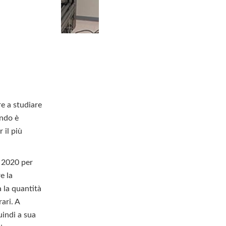
e a studiare
ando è
 il più
l 2020 per
e la
a la quantità
ari. A
uindi a sua