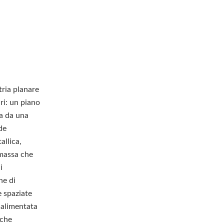
tria planare
ri: un piano
ta da una
de
allica,
 massa che
i
ne di
e spaziate
è alimentata
iche