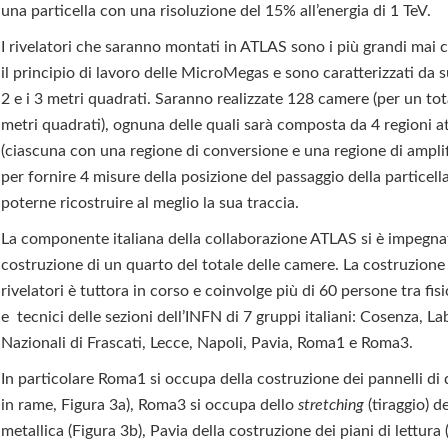
una particella con una risoluzione del 15% all’energia di 1 TeV.
I rivelatori che saranno montati in ATLAS sono i più grandi mai c
il principio di lavoro delle MicroMegas e sono caratterizzati da su
2 e i 3 metri quadrati. Saranno realizzate 128 camere (per un tot
metri quadrati), ognuna delle quali sarà composta da 4 regioni at
(ciascuna con una regione di conversione e una regione di ampli
per fornire 4 misure della posizione del passaggio della particell
poterne ricostruire al meglio la sua traccia.
La componente italiana della collaborazione ATLAS si è impegna
costruzione di un quarto del totale delle camere. La costruzione 
rivelatori è tuttora in corso e coinvolge più di 60 persone tra fisi
e tecnici delle sezioni dell’INFN di 7 gruppi italiani: Cosenza, La
Nazionali di Frascati, Lecce, Napoli, Pavia, Roma1 e Roma3.
In particolare Roma1 si occupa della costruzione dei pannelli di d
in rame, Figura 3a), Roma3 si occupa dello
stretching
(tiraggio) d
metallica (Figura 3b), Pavia della costruzione dei piani di lettura 