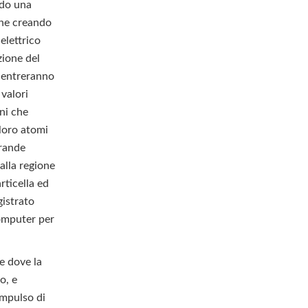
ndo una
one creando
elettrico
zione del
d entreranno
 valori
oni che
 loro atomi
grande
alla regione
rticella ed
gistrato
 computer per
e dove la
o, e
impulso di