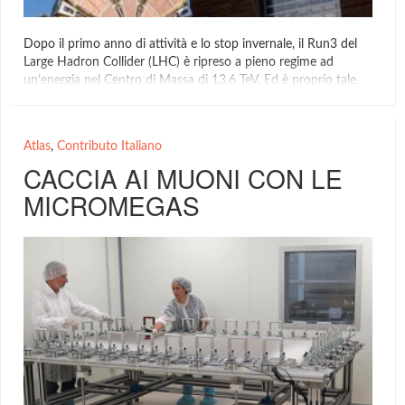
Dopo il primo anno di attività e lo stop invernale, il Run3 del
Large Hadron Collider (LHC) è ripreso a pieno regime ad
un’energia nel Centro di Massa di 13.6 TeV. Ed è proprio tale
aumento di intensità dei due fasci di protoni, ancor più
marcato nella futura fase di High-Luminosity (HL-LHC), che ha
portato […]
Atlas
,
Contributo Italiano
Atlas Rivelatore
,
Contributo Italiano
,
Featured
CACCIA AI MUONI CON LE
MICROMEGAS