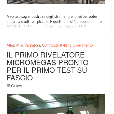
A volte bisogna costruire degli strumenti enormi per poter
andare a studiare il piccolo. È quello che si è proposto di fare
ATLAS dal 2010 quando è entrato in funzione LHC:
l’esperimento più grande del mondo per il più potente
acceleratore di particelle mai costruito. A fine 2018, LHC verrà
spento e tenuto in standby […]
Atlas
,
Atlas Rivelatore
,
Contributo Italiano
,
Esperimento
Atlas Rivelatore
IL PRIMO RIVELATORE
MICROMEGAS PRONTO
PER IL PRIMO TEST SU
FASCIO
Gallery