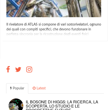
Il rivelatore di ATLAS si compone di vari sottorivelatori, ognuno
dei quali con compiti specifici, che devono funzionare in
perfetta sincronia per la ricostruzione degli eventi fisici
originati dalle collisioni in LHC. ATLAS ha una lunghezza di
circa 45 m, un’altezza di 25 m e una massa di circa 7000
tonnellate. Il rivelatore si sviluppa […]
Atlas Rivelatore
Popular
Latest
IL BOSONE DI HIGGS: LA RICERCA, LA
SCOPERTA, LO STUDIO E LE