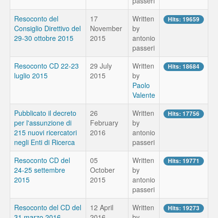
passeri
Resoconto del
17
Written
Hits: 19659
Consiglio Direttivo del
November
by
29-30 ottobre 2015
2015
antonio
passeri
Resoconto CD 22-23
29 July
Written
Hits: 18684
luglio 2015
2015
by
Paolo
Valente
Pubblicato il decreto
26
Written
Hits: 17756
per l'assunzione di
February
by
215 nuovi ricercatori
2016
antonio
negli Enti di Ricerca
passeri
Resoconto CD del
05
Written
Hits: 19771
24-25 settembre
October
by
2015
2015
antonio
passeri
Resoconto del CD del
12 April
Written
Hits: 19273
31 marzo 2016
2016
by