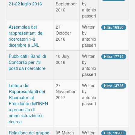
21-22 luglio 2016
September
by
2016
antonio
passeri
Assemblea dei
27
Written
Hits: 16950
rappresentanti dei
October
by
ricercatori 1-2
2016
antonio
dicembre a LNL
passeri
Pubblicati i Bandi di
10 July
Written
Hits: 17714
Concorso per 73
2016
by
posti da ricercatore
antonio
passeri
Lettera dei
27
Written
Hits: 13725
Rappresentanti dei
November
by
Ricercatori al
2017
antonio
Presidente dell'INFN
passeri
a proposito di
amministrazione e
ricerca
Relazione del gruppo
05 March
Written
Hits: 13560