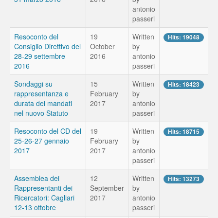
antonio
passeri
Resoconto del
19
Written
Hits: 19048
Consiglio Direttivo del
October
by
28-29 settembre
2016
antonio
2016
passeri
Sondaggi su
15
Written
Hits: 18423
rappresentanza e
February
by
durata dei mandati
2017
antonio
nel nuovo Statuto
passeri
Resoconto del CD del
19
Written
Hits: 18715
25-26-27 gennaio
February
by
2017
2017
antonio
passeri
Assemblea dei
12
Written
Hits: 13273
Rappresentanti dei
September
by
Ricercatori: Cagliari
2017
antonio
12-13 ottobre
passeri