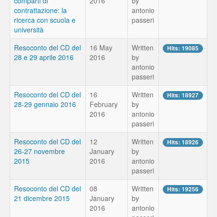
comparti di
2016
by
contrattazione: la
antonio
ricerca con scuola e
passeri
università
Resoconto del CD del
16 May
Written
Hits: 19085
28 e 29 aprile 2016
2016
by
antonio
passeri
Resoconto del CD del
16
Written
Hits: 18927
28-29 gennaio 2016
February
by
2016
antonio
passeri
Resoconto del CD del
12
Written
Hits: 18926
26-27 novembre
January
by
2015
2016
antonio
passeri
Resoconto del CD del
08
Written
Hits: 19256
21 dicembre 2015
January
by
2016
antonio