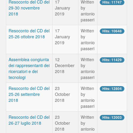
Resoconto del CD del
17
Written
Hits: 11747
29-30 novembre
January
by
2018
2019
antonio
passeri
Resoconto del CD del
17
Written
Hits: 10648
25-26 ottobre 2018
January
by
2019
antonio
passeri
Assemblea congiunta
12
Written
Hits: 11429
dei rappresentanti dei
December
by
ricercatori e dei
2018
antonio
tecnologi
passeri
Resoconto del CD del
23
Written
Hits: 12804
25-26 settembre
October
by
2018
2018
antonio
passeri
Resoconto del CD del
23
Written
Hits: 12003
26-27 luglio 2018
October
by
2018
antonio