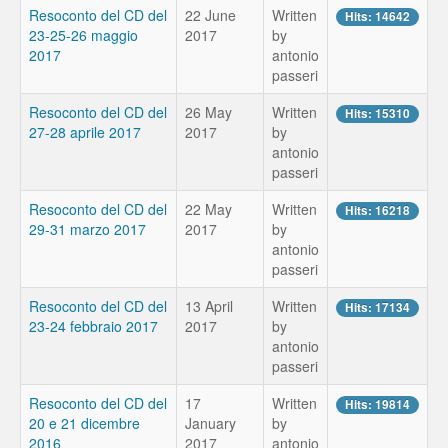
Resoconto del CD del
22 June
Written
Hits: 14642
23-25-26 maggio
2017
by
2017
antonio
passeri
Resoconto del CD del
26 May
Written
Hits: 15310
27-28 aprile 2017
2017
by
antonio
passeri
Resoconto del CD del
22 May
Written
Hits: 16218
29-31 marzo 2017
2017
by
antonio
passeri
Resoconto del CD del
13 April
Written
Hits: 17134
23-24 febbraio 2017
2017
by
antonio
passeri
Resoconto del CD del
17
Written
Hits: 19814
20 e 21 dicembre
January
by
2016
2017
antonio