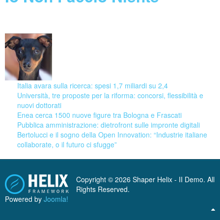
08 August 2026
Italia avara sulla ricerca: spesi 1,7 miliardi su 2,4
Università, tre proposte per la riforma: concorsi, flessibilità e
nuovi dottorati
Enea cerca 1500 nuove figure tra Bologna e Frascati
Pubblica amministrazione: dietrofront sulle impronte digitali
Bertolucci e il sogno della Open Innovation: “Industrie italiane
collaborate, o il futuro ci sfugge”
Copyright © 2026 Shaper Helix - II Demo. All
Rights Reserved.
Powered by
Joomla!