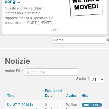
congi...
CUG
Questo sito web è chiuso,
informazioni e attività di
rappresentanza si spostano sul
nuovo sito del RNRT (../RNRT/)
...
0
continua a leggere...
Notizie
Author Filter
Display #
Published
Title
Date
Author
Hits
Dal 27-7-2019 la
21
Written
Hits: 16767