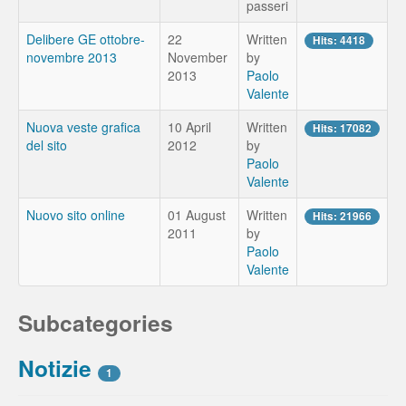
passeri
Delibere GE ottobre-
22
Written
Hits: 4418
novembre 2013
November
by
2013
Paolo
Valente
Nuova veste grafica
10 April
Written
Hits: 17082
del sito
2012
by
Paolo
Valente
Nuovo sito online
01 August
Written
Hits: 21966
2011
by
Paolo
Valente
Subcategories
Notizie
1