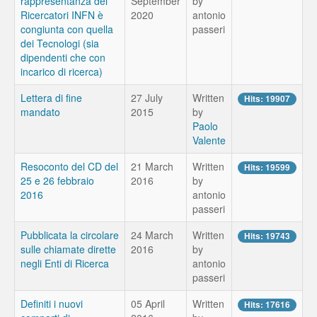
rappresentanza dei
September
by
Ricercatori INFN è
2020
antonio
congiunta con quella
passeri
dei Tecnologi (sia
dipendenti che con
incarico di ricerca)
Lettera di fine
27 July
Written
Hits: 19907
mandato
2015
by
Paolo
Valente
Resoconto del CD del
21 March
Written
Hits: 19599
25 e 26 febbraio
2016
by
2016
antonio
passeri
Pubblicata la circolare
24 March
Written
Hits: 19743
sulle chiamate dirette
2016
by
negli Enti di Ricerca
antonio
passeri
Definiti i nuovi
05 April
Written
Hits: 17616