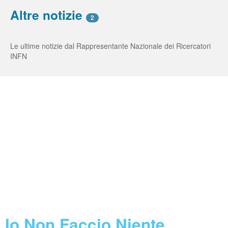
Altre notizie
2
Le ultime notizie dal Rappresentante Nazionale dei Ricercatori
INFN
Borse e Assegni INFN
Feed not found.
Concorsi INFN
Feed not found.
Call Horizon 2020
Feed not found.
Blog
Io Non Faccio Niente