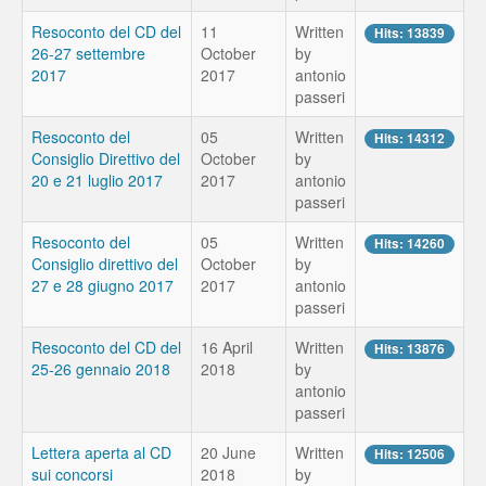
Resoconto del CD del
11
Written
Hits: 13839
26-27 settembre
October
by
2017
2017
antonio
passeri
Resoconto del
05
Written
Hits: 14312
Consiglio Direttivo del
October
by
20 e 21 luglio 2017
2017
antonio
passeri
Resoconto del
05
Written
Hits: 14260
Consiglio direttivo del
October
by
27 e 28 giugno 2017
2017
antonio
passeri
Resoconto del CD del
16 April
Written
Hits: 13876
25-26 gennaio 2018
2018
by
antonio
passeri
Lettera aperta al CD
20 June
Written
Hits: 12506
sui concorsi
2018
by