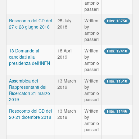
antonio
passeri
Resoconto del CD del
25 July
Written
Hits: 13750
27 e 28 giugno 2018
2018
by
antonio
passeri
13 Domande ai
18 April
Written
Hits: 12410
candidati alla
2019
by
presidenza dell'INFN
antonio
passeri
Assemblea dei
13 March
Written
Hits: 11610
Rappresentanti dei
2019
by
Ricercatori 21 marzo
antonio
2019
passeri
Resoconto del CD del
13 March
Written
Hits: 11446
20-21 dicembre 2018
2019
by
antonio
passeri