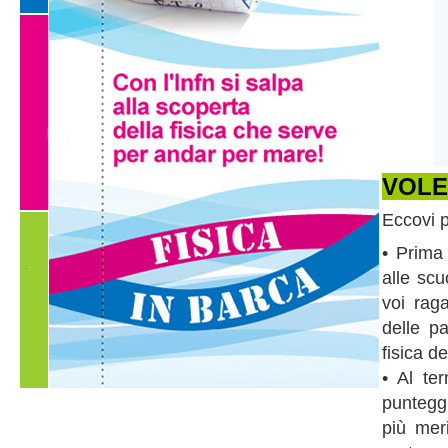
VOLE
Eccovi p
• Prima 
alle scu
voi raga
delle p
fisica de
• Al te
punteggi
più meri