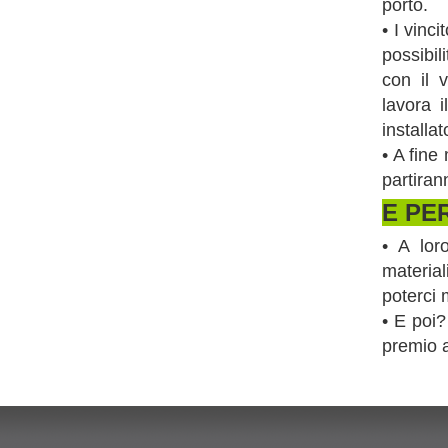
porto.
• I vinc
possibil
con il 
lavora i
installa
• A fine
partiran
E PE
• A lor
material
poterci 
• E poi?
premio 