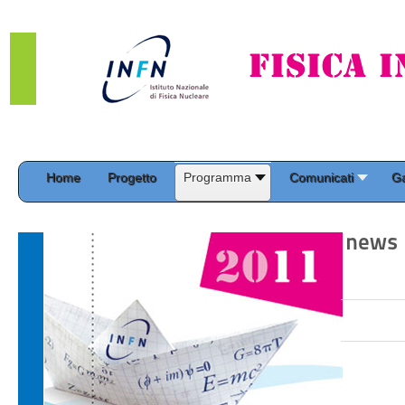
Home
Progetto
Programma
Comunicati
Ga
news 