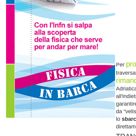
pr
Per
traversa
riman
Adriatic
all'indi
garantir
da "veli
lo
sbarc
direttam