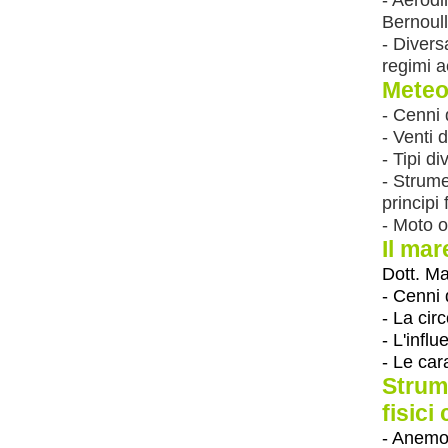
Bernoull
- Divers
regimi a
Meteo
- Cenni 
- Venti 
- Tipi di
- Strume
principi f
- Moto 
Il mar
Dott. Ma
- Cenni 
- La cir
- L'infl
- Le car
Strum
fisici
- Anemom