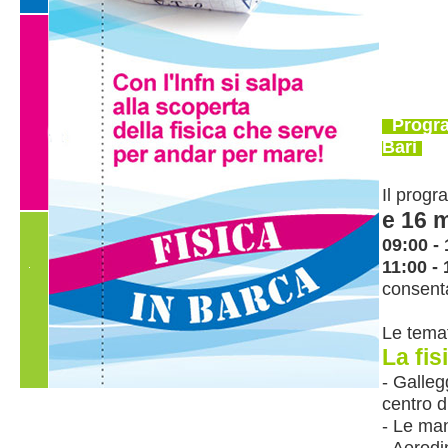
Program
Bari
Il progr
e 16 
09:00 -
11:00 -
consent
Le temat
La fi
- Galleg
centro d
- Le man
- Aerodi